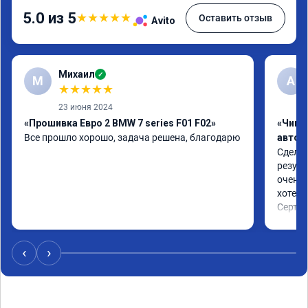
5.0 из 5
★
★
★
★
★
Оставить отзыв
Avito
Михаил
✓
М
A
★
★
★
★
★
23 июня 2024
«Прошивка Евро 2 BMW 7 series F01 F02»
«Чип 
Все прошло хорошо, задача решена, благодарю
автом
Сделал
резуль
очень 
хотел.

Сертиф
‹
›