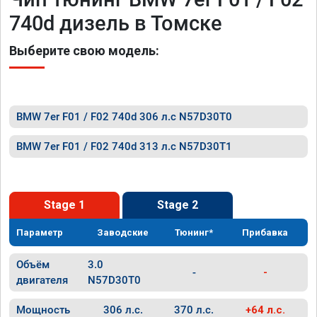
740d дизель в Томске
Выберите свою модель:
BMW 7er F01 / F02 740d 306 л.с N57D30T0
BMW 7er F01 / F02 740d 313 л.с N57D30T1
Stage 1
Stage 2
Параметр
Заводские
Тюнинг*
Прибавка
Объём
3.0
-
-
двигателя
N57D30T0
Мощность
306 л.с.
370 л.с.
+64 л.с.