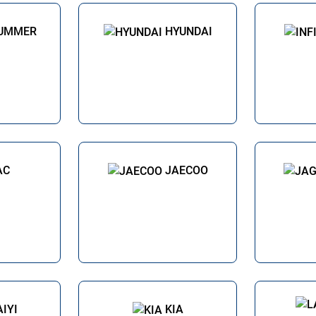
UMMER
HYUNDAI
AC
JAECOO
AIYI
KIA