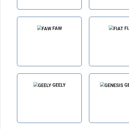
FAW
F
GEELY
G