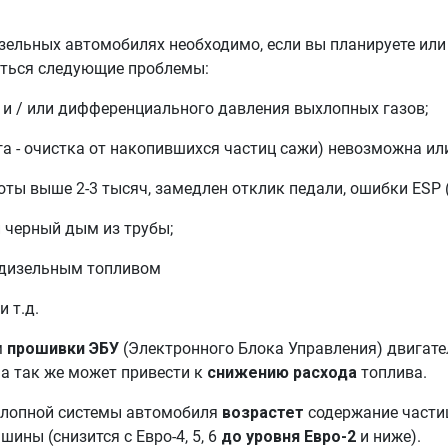
ельных автомобилях необходимо, если вы планируете или
аться следующие проблемы:
и / или дифференциального давления выхлопных газов;
а - очистка от накопившихся частиц сажи) невозможна ил
оты выше 2-3 тысяч, замедлен отклик педали, ошибки ESP (
й черный дым из трубы;
 дизельным топливом
 т.д.
м
прошивки ЭБУ
(Электронного Блока Управления) двигате
 а так же может привести к
снижению расхода
топлива.
ыхлопной системы автомобиля
возрастет
содержание част
ины (снизится с Евро-4, 5, 6
до уровня Евро-2
и ниже).