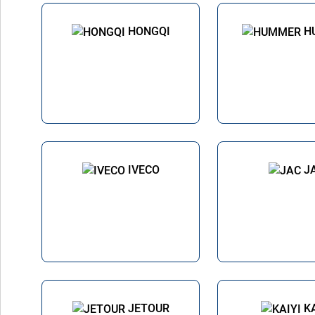
HONGQI
H
IVECO
J
JETOUR
K