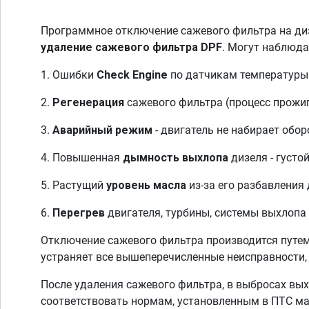
Программное отключение сажевого фильтра на диз
удаление сажевого фильтра DPF
. Могут наблюд
1. Ошибки
Check Engine
по датчикам температуры 
2.
Регенерация
сажевого фильтра (процесс прожиг
3.
Аварийный режим
- двигатель не набирает обор
4. Повышенная
дымность выхлопа
дизеля - густо
5. Растущий
уровень масла
из-за его разбавления
6.
Перегрев
двигателя, турбины, системы выхлопа и
Отключение сажевого фильтра производится путе
устраняет все вышеперечисленные неисправности,
После удаления сажевого фильтра, в выбросах в
соответствовать нормам, установленным в ПТС маш