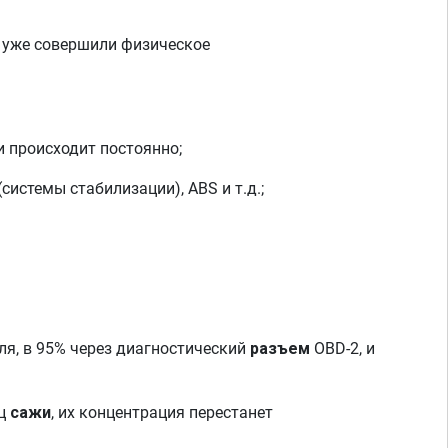
 уже совершили физическое
и происходит постоянно;
системы стабилизации), ABS и т.д.;
ля, в 95% через диагностический
разъем
OBD-2, и
иц
сажи
, их концентрация перестанет