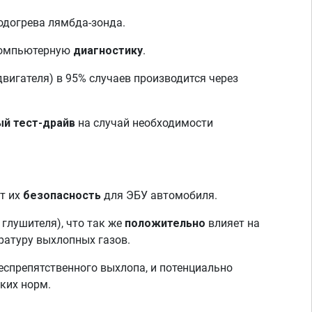
подогрева лямбда-зонда.
омпьютерную
диагностику
.
вигателя) в 95% случаев производится через
ый тест-драйв
на случай необходимости
ет их
безопасность
для ЭБУ автомобиля.
глушителя), что так же
положительно
влияет на
ратуру выхлопных газов.
еспрепятственного выхлопа, и потенциально
ких норм.