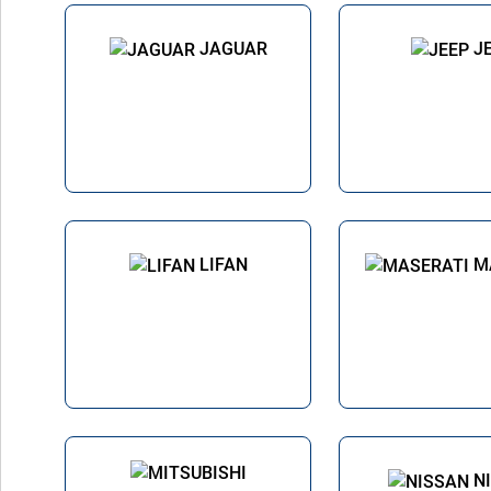
JAGUAR
J
LIFAN
M
N