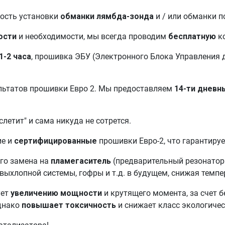
мость установки
обманки лямбда-зонда
и / или обманки 
ости
и необходимости, мы всегда проводим
бесплатную
к
1-2 часа
, прошивка ЭБУ (Электронного Блока Управления д
льтатов прошивки Евро 2. Мы предоставляем
14-ти дневн
"слетит" и сама никуда не сотрется.
ие и
сертифицированные
прошивки Евро-2, что гарантиру
его замена на
пламегаситель
(предварительный резонатор 
выхлопной системы, гофры и т.д. в будущем, снижая темпе
ует
увеличению мощности
и крутящего момента, за счет б
однако
повышает токсичность
и снижает класс экологичес