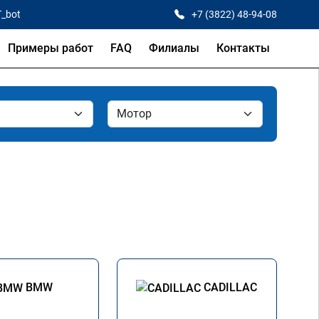
T_bot
+7 (3822) 48-94-08
Примеры работ
FAQ
Филиалы
Контакты
BMW
CADILLAC