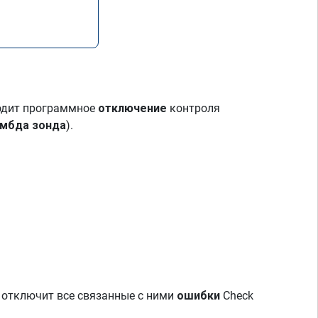
ходит программное
отключение
контроля
ямбда зонда
).
е отключит все связанные с ними
ошибки
Check