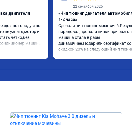
22 сентября 2025
ивка двигателя
«Чип тюнинг двигателя автомобиля
1-2 часа»
здок по городу и по 
Сделали чип тюнинг москвич 6.Резуль
о не узнать,мотор и 
порадовал,пропали пинки при разгоне
тать четко,без 
машина стала в разы 
Кондиционер машина 
динамичнее.Подарили сертификат со 
Расход топлива 
скидкой 20% на следующий чип тюнин
 такой динамике это 
ч 6 stage 1. 
леете👍