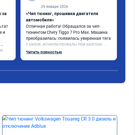
29 января 2026
 за
«Чип тюнинг, прошивка двигателя
«Чи
автомобиля»
отк
тат 
Отличная работа! Обращался за чип-
Все
 и 
тюнингом Chery Tiggo 7 Pro Max. Машина 
,да
преобразилась: появилась уверенная тяга 
реш
с низов, исчезли провалы при разгоне. 
объ
г.
Расход в спокойном режиме даже немного 
сум
Читать полностью
Чит
снизился. Все сделали профессионально, с 
вре
подробной консультацией. Рекомендую 
, я
всем, кто сомневается.
сер
рек