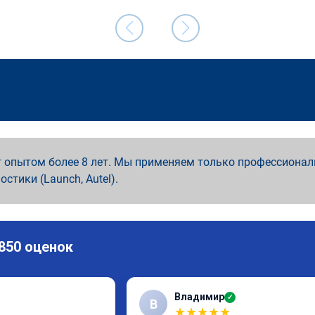
 опытом более 8 лет. Мы применяем только профессионал
ностики (Launch, Autel).
 850 оценок
Владимир
✓
В
★
★
★
★
★