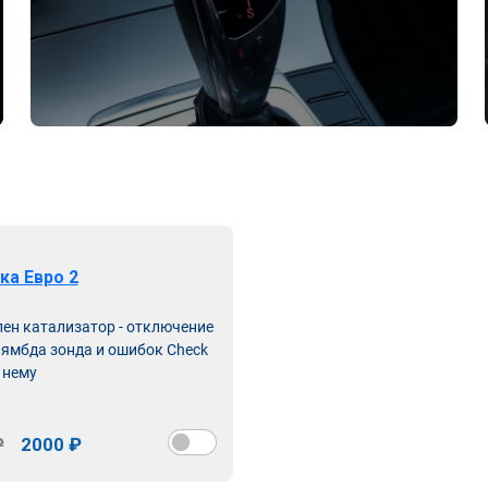
ка Евро 2
лен катализатор - отключение
лямбда зонда и ошибок Check
 нему
₽
2000 ₽