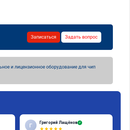
Записаться
Задать вопрос
ьное и лицензионное оборудование для чип
Григорий Лащёнов
✓
Г
Г
★
★
★
★
★