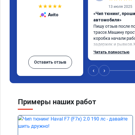
★
★
★
★
★
13 июля 2025
«Чип тюнинг, прош
Avito
автомобиля»
Пишу отзыв после пое
трассе.Машину прост
коробка начали рабо
задержек и рывков.
вообще не чуствует.
Читать полностью
остался прежним,при
Оставить отзыв
просто класс. Москви
Рекомендую не пожа
‹
›
Примеры наших работ