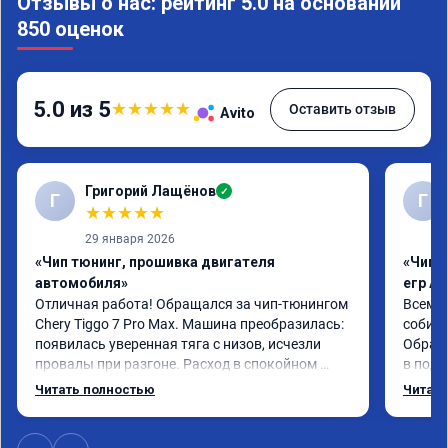
Отзывы о нас: рейтинг 5.0 на основании
850 оценок
5.0 из 5
★
★
★
★
★
Оставить отзыв
Avito
Григорий Лащёнов
✓
Г
Г
★
★
★
★
★
29 января 2026
«Чип тюнинг, прошивка двигателя
«Чип 
автомобиля»
егр Ad
Отличная работа! Обращался за чип-тюнингом 
Всем д
Chery Tiggo 7 Pro Max. Машина преобразилась: 
собира
появилась уверенная тяга с низов, исчезли 
Обрати
провалы при разгоне. Расход в спокойном 
в подр
режиме даже немного снизился. Все сделали 
Приеха
Читать полностью
Читать
профессионально, с подробной консультацией. 
готово
Рекомендую всем, кто сомневается.
дали г
своё д