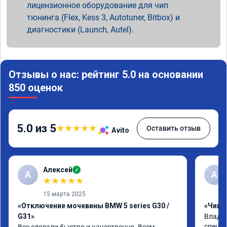
лицензионное оборудование для чип
тюнинга (Flex, Kess 3, Autotuner, Bitbox) и
диагностики (Launch, Autel).
Отзывы о нас: рейтинг 5.0 на основании
850 оценок
5.0 из 5
★
★
★
★
★
Оставить отзыв
Avito
Алексей
✓
А
А
★
★
★
★
★
15 марта 2025
«Отключение мочевины BMW 5 series G30 /
«Чип т
G31»
Владим
специа
Все сделали быстро и качественно. Всем 