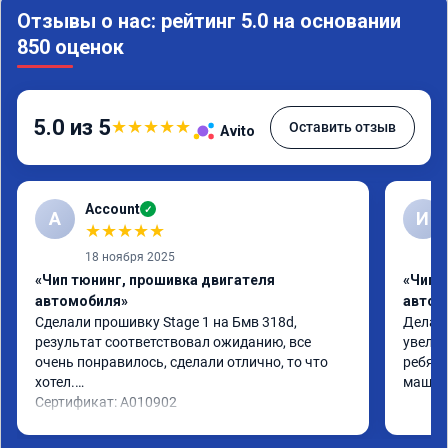
Отзывы о нас: рейтинг 5.0 на основании
850 оценок
5.0 из 5
★
★
★
★
★
Оставить отзыв
Avito
Account
✓
A
И
★
★
★
★
★
18 ноября 2025
«Чип тюнинг, прошивка двигателя
«Чип 
автомобиля»
автом
Сделали прошивку Stage 1 на Бмв 318d, 
Делали
результат соответствовал ожиданию, все 
увелич
очень понравилось, сделали отлично, то что 
ребята
хотел.

машина
Сертификат: A010902