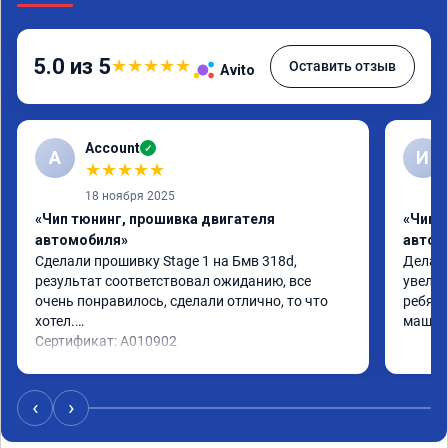
5.0 из 5
★
★
★
★
★
Оставить отзыв
Avito
Account
✓
A
И
★
★
★
★
★
18 ноября 2025
«Чип тюнинг, прошивка двигателя
«Чип 
автомобиля»
автом
Сделали прошивку Stage 1 на Бмв 318d, 
Делали
результат соответствовал ожиданию, все 
увелич
очень понравилось, сделали отлично, то что 
ребята
хотел.

машина
Сертификат: A010902
‹
›