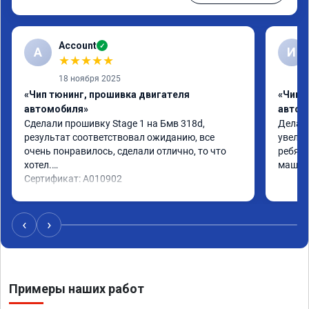
Account
✓
A
И
★
★
★
★
★
18 ноября 2025
«Чип тюнинг, прошивка двигателя
«Чип 
автомобиля»
автом
Сделали прошивку Stage 1 на Бмв 318d, 
Делали
результат соответствовал ожиданию, все 
увелич
очень понравилось, сделали отлично, то что 
ребята
хотел.

машина
Сертификат: A010902
‹
›
Примеры наших работ