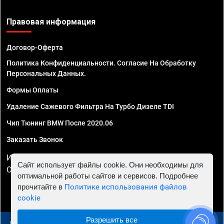
Правовая информация
Договор-Оферта
Политика Конфиденциальности. Согласие На Обработку
Персональных Данных.
Формы Оплаты
Удаление Сажевого Фильтра На Турбо Дизеле TDI
Чип Тюнинг BMW После 2020.06
Заказать Звонок
ИП Смирнов Георгий Павлович. ИНН 781302555843,
Сайт использует файлы cookie. Они необходимы для
ОГРНИП 324470400032610
оптимальной работы сайтов и сервисов. Подробнее
прочитайте в
Политике использования файлов
cookie
Разрешить все
© 2010 - 2026 Чип тюнинг в Томске - Автосервис "Евро