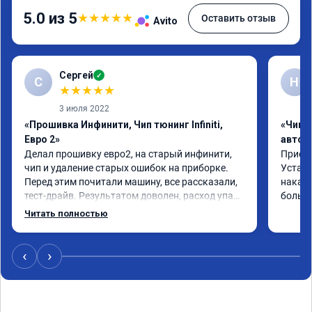
5.0 из 5
★
★
★
★
★
Оставить отзыв
Avito
Сергей
✓
С
Н
★
★
★
★
★
3 июля 2022
«Прошивка Инфинити, Чип тюнинг Infiniti,
«Чип 
Евро 2»
автом
Делал прошивку евро2, на старый инфинити, 
Приеха
чип и удаление старых ошибок на приборке. 
Устано
Перед этим почитали машину, все рассказали, 
накат 
тест-драйв. Результатом доволен, расход упал, 
большо
машина стала еще чуть бодрее)
Читать полностью
‹
›