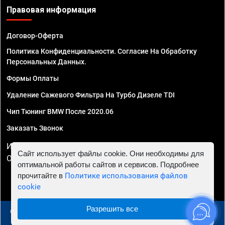
Правовая информация
Договор-Оферта
Политика Конфиденциальности. Согласие На Обработку
Персональных Данных.
Формы Оплаты
Удаление Сажевого Фильтра На Турбо Дизеле TDI
Чип Тюнинг BMW После 2020.06
Заказать Звонок
ИП Смирнов Георгий Павлович. ИНН 781302555843,
Сайт использует файлы cookie. Они необходимы для
ОГРНИП 324470400032610
оптимальной работы сайтов и сервисов. Подробнее
прочитайте в
Политике использования файлов
cookie
Разрешить все
© 2010 - 2026 Чип тюнинг в Томске - Автосервис "Евро
Чип Тюнинг"