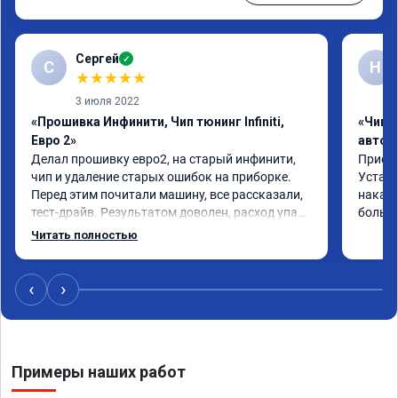
Сергей
✓
С
Н
★
★
★
★
★
3 июля 2022
«Прошивка Инфинити, Чип тюнинг Infiniti,
«Чип 
Евро 2»
автом
Делал прошивку евро2, на старый инфинити, 
Приеха
чип и удаление старых ошибок на приборке. 
Устано
Перед этим почитали машину, все рассказали, 
накат 
тест-драйв. Результатом доволен, расход упал, 
большо
машина стала еще чуть бодрее)
Читать полностью
‹
›
Примеры наших работ