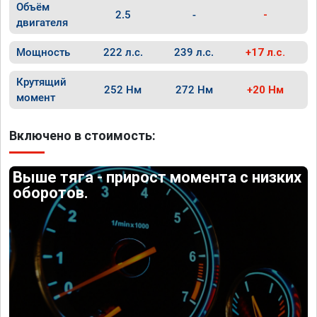
Объём
2.5
-
-
двигателя
Мощность
222 л.с.
239 л.с.
+17 л.с.
Крутящий
252 Нм
272 Нм
+20 Нм
момент
Включено в стоимость:
Выше тяга - прирост момента с низких
оборотов.