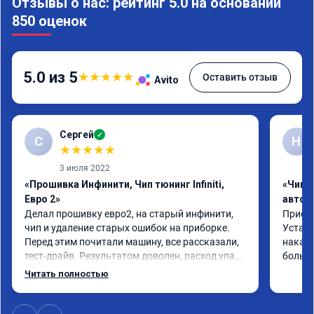
Отзывы о нас: рейтинг 5.0 на основании
850 оценок
5.0 из 5
★
★
★
★
★
Оставить отзыв
Avito
Сергей
✓
С
Н
★
★
★
★
★
3 июля 2022
«Прошивка Инфинити, Чип тюнинг Infiniti,
«Чип 
Евро 2»
автом
Делал прошивку евро2, на старый инфинити, 
Приеха
чип и удаление старых ошибок на приборке. 
Устано
Перед этим почитали машину, все рассказали, 
накат 
тест-драйв. Результатом доволен, расход упал, 
большо
машина стала еще чуть бодрее)
Читать полностью