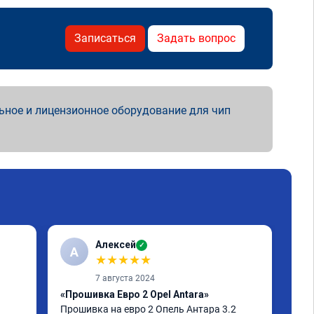
Записаться
Задать вопрос
ьное и лицензионное оборудование для чип
Алексей
✓
А
A
★
★
★
★
★
7 августа 2024
«Прошивка Евро 2 Opel Antara»
«Чи
Прошивка на евро 2 Опель Антара 3.2 
отк