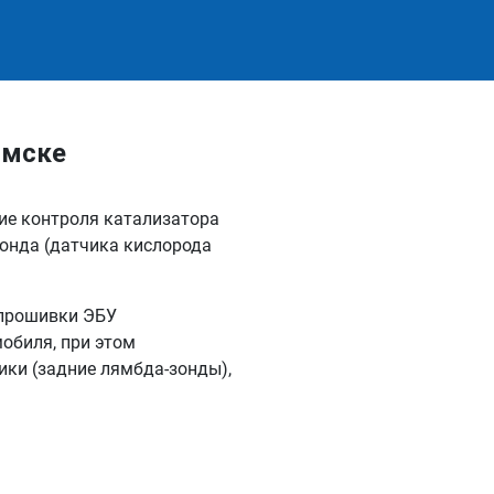
омске
ние контроля катализатора
онда (датчика кислорода
епрошивки ЭБУ
обиля, при этом
ки (задние лямбда-зонды),