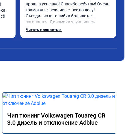
прошла успешно! Спасибо ребятам! Очень 
 
Про
грамотные, вежливые, все по делу! 
ка 
Что
Съездил на юг ошибка больше не 
сё 
Пов
загорается. Динамика улучшилась. 
маш
Советую данный сервис. Ещё раз 
обо
Читать полностью
Чит
СПАСИБО!
нем
под
Пок
Про
Чип тюнинг Volkswagen Touareg CR
3.0 дизель и отключение Adblue