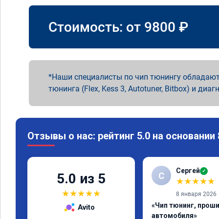
Стоимость: от
9800
₽
Наши специалисты по чип тюнингу обладают
тюнинга (Flex, Kess 3, Autotuner, Bitbox) и диаг
Отзывы о нас: рейтинг 5.0 на основании
Сергей
✓
С
5.0 из 5
★
★
★
★
★
★
★
★
★
★
8 января 2026
«Чип тюнинг, прош
Avito
автомобиля»