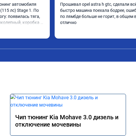
юнинг автомобиля 
Прошивал opel astra h gtc, сделали всё
(115 лс) Stage 1. По 
быстро машина поехала бодрее, ошиб
огу: появилась тяга, 
по лямбде больше не горит, в общем в
иколепный, коробка 
отлично
ее. На трассе 
ередачу и легко 
000 при ускорении. 
слон ))) 
ю!

А011870 от 
Чип тюнинг Kia Mohave 3.0 дизель и
отключение мочевины