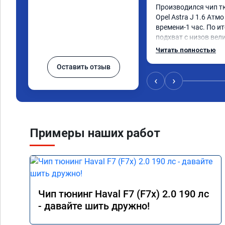
Производился чип т
Opel Astra J 1.6 Атмо 
времени-1 час. По ит
подхват с низов вел
стала работать плавн
Читать полностью
быстрее скидывает п
Оставить отзыв
держит обороты до 5
Вообщем доволен как 
‹
›
Рекомендую компани
Номер сертификата: 
06.01.2026
Примеры наших работ
Чип тюнинг Haval F7 (F7x) 2.0 190 лс
- давайте шить дружно!