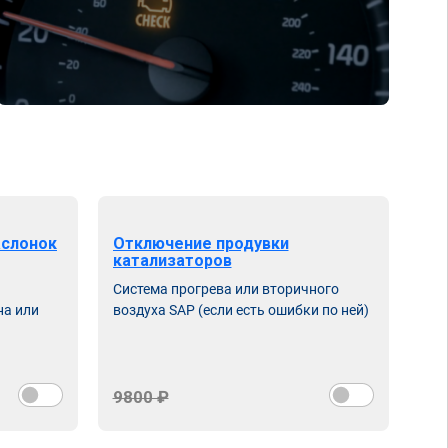
аслонок
Отключение продувки
катализаторов
Система прогрева или вторичного
на или
воздуха SAP (если есть ошибки по ней)
9800 ₽