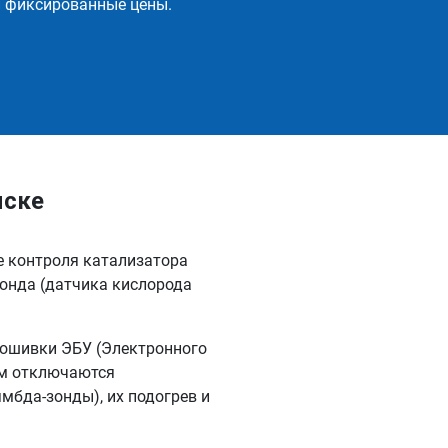
и фиксированные цены.
мске
е контроля катализатора
онда (датчика кислорода
рошивки ЭБУ (Электронного
ом отключаются
мбда-зонды), их подогрев и