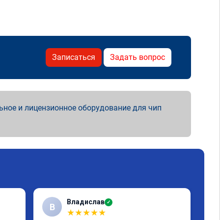
Записаться
Задать вопрос
ьное и лицензионное оборудование для чип
Владислав
✓
В
А
★
★
★
★
★