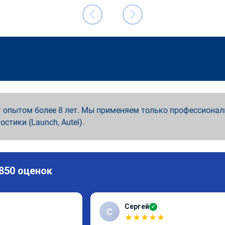
 опытом более 8 лет. Мы применяем только профессионал
ностики (Launch, Autel).
 850 оценок
Сергей
✓
С
★
★
★
★
★