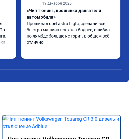
19 декабря 2025
«Чип тюнинг, прошивка двигателя
«Пр
автомобиля»
Про
про
я 
Прошивал opel astra h gtc, сделали всё 
гра
По 
быстро машина поехала бодрее, ошибка 
Съе
га, 
по лямбде больше не горит, в общем всё 
заг
ка 
отлично
Сов
Чит
СП
и. 