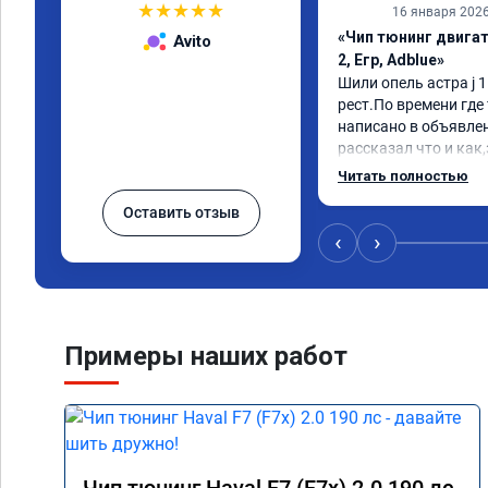
★
★
★
★
★
16 января 202
«Чип тюнинг двигат
Avito
2, Егр, Adblue»
Шили опель астра j 1.
рест.По времени где т
написано в объявлен
рассказал что и как,
спасибо,проехал пока
Читать полностью
сразу заметил отклик
Оставить отзыв
на много чувствителн
тоже намного увелич
‹
›
добавили не 20лс а в
рекомендую,покатаю
дальше будет,а так п
устраивает....p.s.в
Примеры наших работ