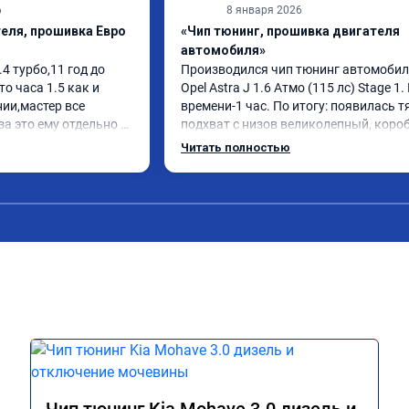
6
8 января 2026
еля, прошивка Евро
«Чип тюнинг, прошивка двигателя
автомобиля»
4 турбо,11 год до 
Производился чип тюнинг автомобил
о часа 1.5 как и 
Opel Astra J 1.6 Атмо (115 лс) Stage 1. 
ии,мастер все 
времени-1 час. По итогу: появилась тя
за это ему отдельно 
подхват с низов великолепный, короб
 что не так много но 
стала работать плавнее. На трассе 
Читать полностью
 на педаль газа стал 
быстрее скидывает передачу и легко 
ее)подхват с низов 
держит обороты до 5000 при ускорени
ился,как будто мне 
Вообщем доволен как слон ))) 
се 50)))ну вообщем 
Рекомендую компанию!

сь посмотрю как 
ока всё 
Номер сертификата: А011870 от 
ыдали сертификат
06.01.2026