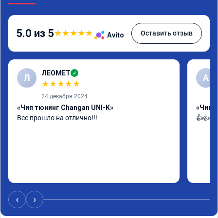
5.0 из 5
★
★
★
★
★
Оставить отзыв
Avito
ЛЕОМЕТ
✓
Л
А
★
★
★
★
★
24 декабря 2024
«Чип тюнинг Changan UNI-K»
«Чип т
Все прошло на отлично!!!
👍👍👍
‹
›