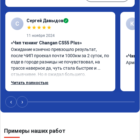
Сергей Давыдов
✓
С
К
★
★
★
★
★
11 ноября 2024
«Чип тюнинг Changan CS55 Plus»
Ожидание конечно превзошло результат, 
после ЧИП проехал почти 1000км за 2 суток, по 
«Чип 
езде в городе разницы не почувствовал, на 
Арман 
трассе наверное да, чуть стала быстрее и 
отзывчивее. Но я ожидал большего.

По работе ни каких вопросов, приехал ко 
Читать полностью
времени, мастер практически сразу взялся, все 
ок, ценник как и был озвучен.

Откатывать обратно не буду, но заявленные 
‹
›
+24 🐎 конечно под вопросом…

Считаю нужно чуть чуть 🤏 доработать 
прошивку.

Как доработаете готов приехать для 
Примеры наших работ
корректировки))