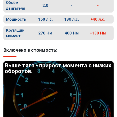
Объём
2.0
-
-
двигателя
Мощность
150 л.с.
190 л.с.
+40 л.с.
Крутящий
270 Нм
400 Нм
+130 Нм
момент
Включено в стоимость:
Выше тяга - прирост момента с низких
оборотов.