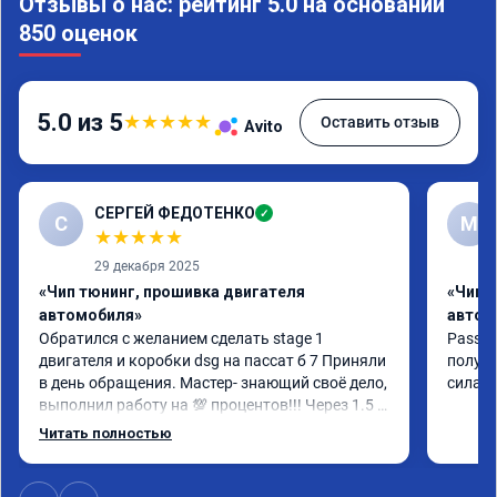
Отзывы о нас: рейтинг 5.0 на основании
850 оценок
5.0 из 5
★
★
★
★
★
Оставить отзыв
Avito
СЕРГЕЙ ФЕДОТЕНКО
✓
С
M
★
★
★
★
★
29 декабря 2025
«Чип тюнинг, прошивка двигателя
«Чип 
автомобиля»
автом
Обратился с желанием сделать stage 1 
Passat 
двигателя и коробки dsg на пассат б 7 Приняли 
получи
в день обращения. Мастер- знающий своё дело, 
сила, 
выполнил работу на 💯 процентов!!! Через 1.5 
часа (время на прошивку) машину не узнать!!! 
Читать полностью
Всё как обещано!!! Выдан сертификат на 
прошивку А 011851 . Рекомендую!!!