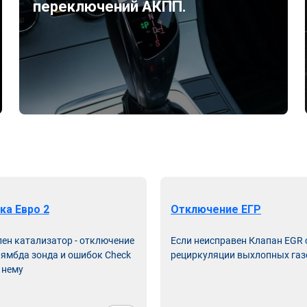
переключений АКПП.
ка Евро 2
Отключение ЕГР
лен катализатор - отключение
Если неисправен Клапан EGR
лямбда зонда и ошибок Check
рециркуляции выхлопных газ
 нему