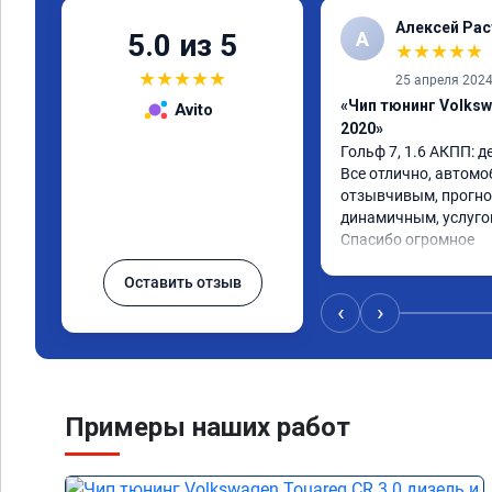
Алексей Рас
А
5.0 из 5
★
★
★
★
★
★
★
★
★
★
25 апреля 202
«Чип тюнинг Volkswa
Avito
2020»
Гольф 7, 1.6 АКПП: де
Все отлично, автомоб
отзывчивым, прогно
динамичным, услугой
Спасибо огромное
Оставить отзыв
‹
›
Примеры наших работ