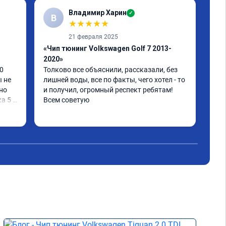
Владимир Харин
✓
В
В
★
★
★
★
★
21 февраля 2025
«Чип тюнинг Volkswagen Golf 7 2013-
«Пр
2020»
про
0 
Толково все объяснили, рассказали, без 
 не 
лишней воды, все по факты, чего хотел - то 
но 
и получил, огромный респект ребятам! 
 5 . 
Всем советую
...