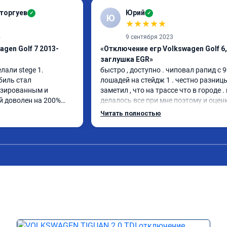
торгуев
Юрий
✓
✓
Ю
★
★
★
★
★
4
9 сентября 2023
gen Golf 7 2013-
«Отключение егр Volkswagen Golf 6,
заглушка EGR»
лали stege 1.

быстро , доступно . чиповал рапид с 9
иль стал 
лошадей на стейдж 1 . честно разницы
зированным и 
заметил , что на трассе что в городе . 
 доволен на 200%

делалось все при мне поэтому и оценка
может быть старый владелец чиповал 
Читать полностью