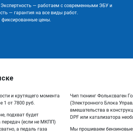
✅ Экспертность — работаем с современными ЭБУ и
ть — гарантия на все виды работ.
и фиксированные цены.
мске
ности и крутящего момента
Чип тюнинг Фольксваген Г
 1 от 7800 руб.
(Электронного Блока Управ
вмешательства в конструкц
не, подхват будет
DPF или катализатора необ
а передач (если не МКПП)
кватно, а педаль газа
Мы прошиваем бензиновые и