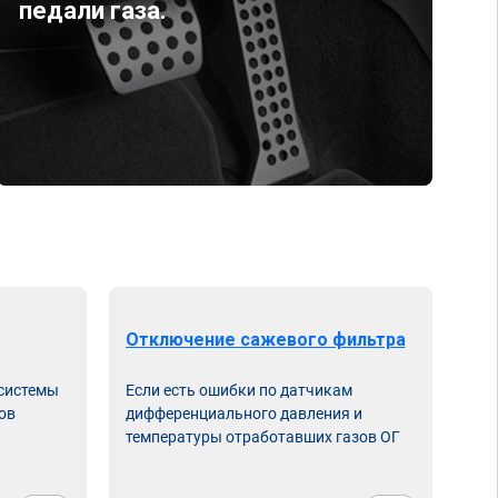
педали газа.
Отключение сажевого фильтра
От
 системы
Если есть ошибки по датчикам
Впу
ов
дифференциального давления и
неи
температуры отработавших газов ОГ