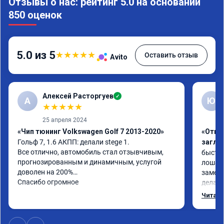
Отзывы о нас: рейтинг 5.0 на основании
850 оценок
5.0 из 5
★
★
★
★
★
Оставить отзыв
Avito
Алексей Расторгуев
✓
А
Ю
★
★
★
★
★
25 апреля 2024
«Чип тюнинг Volkswagen Golf 7 2013-2020»
«Отклю
Гольф 7, 1.6 АКПП: делали stege 1.

заглу
Все отлично, автомобиль стал отзывчивым, 
быстро
прогнозированным и динамичным, услугой 
лошаде
доволен на 200%

заметил
Спасибо огромное
делало
может 
Читать