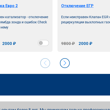
ка Евро 2
Отключение ЕГР
лен катализатор - отключение
Если неисправен Клапан EGR
лямбда зонда и ошибок Check
рециркуляции выхлопных газ
 нему
2000 ₽
9800 ₽
2000 ₽
 опытом более 8 лет. Мы применяем только профессионал