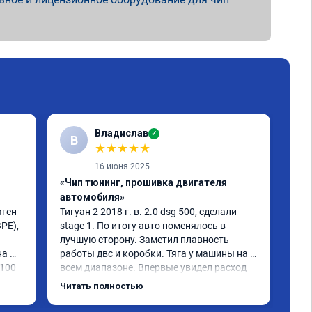
Владислав
✓
В
Е
★
★
★
★
★
16 июня 2025
«Чип тюнинг, прошивка двигателя
«Чи
автомобиля»
дин
ген 
Тигуан 2 2018 г. в. 2.0 dsg 500, сделали 
Ну 
PE), 
stage 1. По итогу авто поменялось в 
обр


лучшую сторону. Заметил плавность 
Sta
а 
работы двс и коробки. Тяга у машины на 
caw
100 
всем диапазоне. Впервые увидел расход 
При
по трассе меньше 8 литров. Сколько 
все
Читать полностью
Чит
добавилось л.с. не совсем понятно, но 
пед
результат поведения авто явно стоит этих 
сам