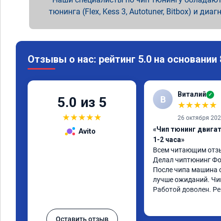
тюнинга (Flex, Kess 3, Autotuner, Bitbox) и диаг
Отзывы о нас: рейтинг 5.0 на основании
Виталий
✓
В
5.0 из 5
★
★
★
★
★
★
★
★
★
★
26 октября 20
«Чип тюнинг двига
Avito
1-2 часа»
Всем читающим отзы
Делал чиптюнинг Фол
После чипа машина о
лучше ожиданий. Чип
Работой доволен. Р
Оставить отзыв