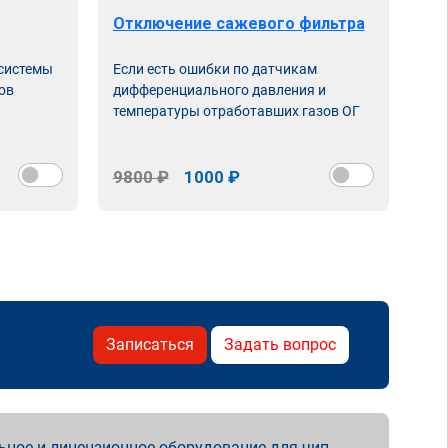
Отключение сажевого фильтра
От
 системы
Если есть ошибки по датчикам
Впу
ов
дифференциального давления и
неи
температуры отработавших газов ОГ
9800 ₽
1000 ₽
98
Записаться
Задать вопрос
ьное и лицензионное оборудование для чип