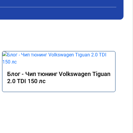
денег. Знал бы, сделал раньше.
люб
дин
Хоч
под
осо
Пос
Чем
кач
про
Блог - Чип тюнинг Volkswagen Tiguan
2.0 TDI 150 лс