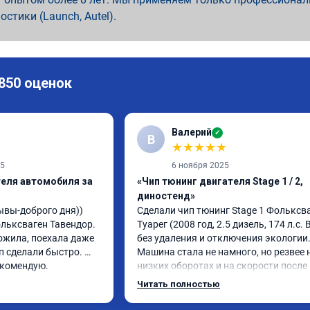
ностики (Launch, Autel).
 850 оценок
Валерий
✓
В
★
★
★
★
★
25
6 ноября 2025
теля автомобиля за
«Чип тюнинг двигателя Stage 1 / 2,
диностенд»
вы-доброго дня)) 
Сделали чип тюнинг Stage 1 Фольксва
ьксваген Тавендор. 
Туарег (2008 год, 2.5 дизель, 174 л.с. B
жила, поехала даже 
без удаления и отключения экологии.
 сделали быстро. 
Машина стала не намного, но резвее н
екомендую.
низких оборотах и на скорости после 
км/ч при обгонах.

Читать полностью
Отклик при нажатии на педаль 
акселератора сократился.
