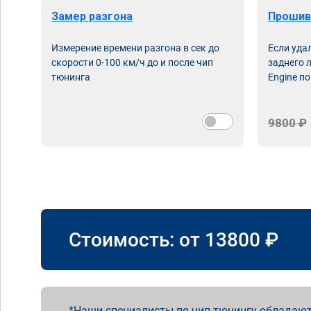
Замер разгона
Прошив
Измерение времени разгона в сек до
Если уда
скорости 0-100 км/ч до и после чип
заднего 
тюнинга
Engine по
9800 ₽
Стоимость: от
13800
₽
Наши специалисты по чип тюнингу обладают