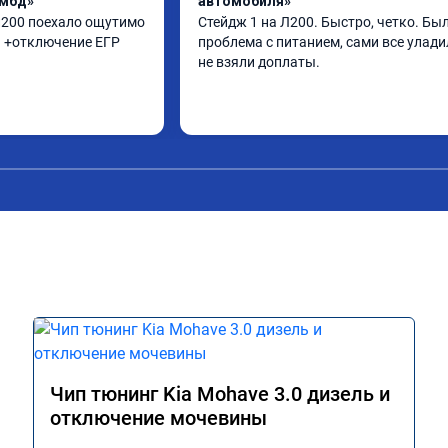
ямбд»
автомобиля»
 л200 поехало ощутимо 
Стейдж 1 на Л200. Быстро, четко. Был
п +отключение ЕГР
проблема с питанием, сами все уладил
не взяли доплаты.
Чип тюнинг Kia Mohave 3.0 дизель и
отключение мочевины