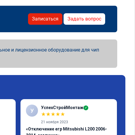
Записаться
Задать вопрос
ьное и лицензионное оборудование для чип
УспехСтройМонтаж
✓
У
Р
★
★
★
★
★
21 ноября 2023
«Отключение егр Mitsubishi L200 2006-
«Пр