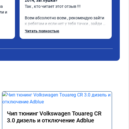
2014, заглушка»
202
а 
Так , кто читает этот отзыв !!!

Все
и и 
Всем абсолютно всем , рекомендую зайти 
к ребятам и если нет у тебя тачки , зайди 
тоже !Парни очень добрые общительные 
Читать полностью
внимательные 👍. . А кто решит дать 
второе дыхания своей машине срочно или 
нет ним !!! Это кайф Л200 просто стала 
легкой. Благодаря к .🤝
Чип тюнинг Volkswagen Touareg CR
3.0 дизель и отключение Adblue