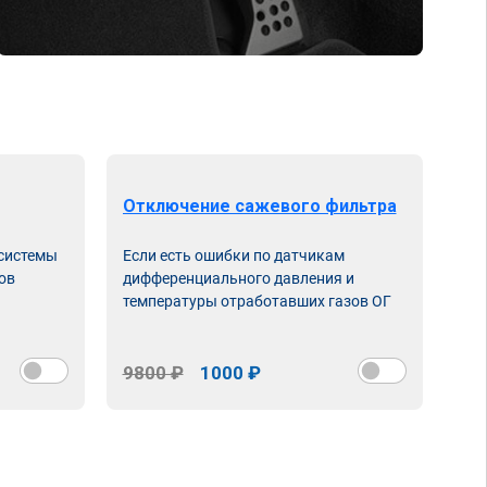
Отключение сажевого фильтра
От
 системы
Если есть ошибки по датчикам
Впу
ов
дифференциального давления и
неи
температуры отработавших газов ОГ
9800 ₽
1000 ₽
98