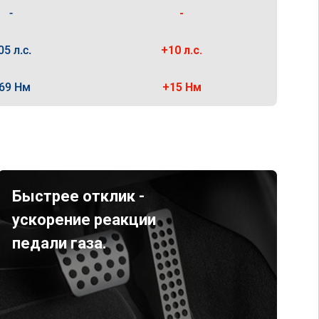
-
-
05 л.с.
+10 л.с.
69 Нм
+15 Нм
Быстрее отклик -
ускорение реакции
педали газа.