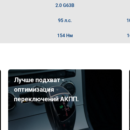
2.0 G63B
95 л.с.
1
154 Нм
1
Лучше подхват -
оптимизация
переключений АКПП.