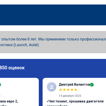
 опытом более 8 лет. Мы применяем только профессионал
ностики (Launch, Autel).
 850 оценок
Дмитрий Валветов
✓
Д
★
★
★
★
★
2
14 декабря 2025
вка евро 2,
«Чип тюнинг, прошивка двигателя