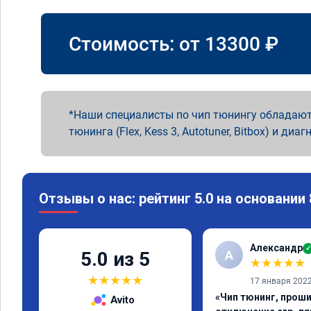
Стоимость: от
13300
₽
Наши специалисты по чип тюнингу обладают
тюнинга (Flex, Kess 3, Autotuner, Bitbox) и диаг
Отзывы о нас: рейтинг 5.0 на основании
Александр
✓
А
5.0 из 5
★
★
★
★
★
★
★
★
★
★
17 января 202
«Чип тюнинг, проши
Avito