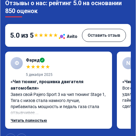
Отзывы о нас: рейтинг 5.0 на основании
850 оценок
5.0 из 5
★
★
★
★
★
Оставить отзыв
Avito
Фарид
✓
Ф
N
★
★
★
★
★
5 декабря 2025
«Чип тюнинг, прошивка двигателя
«Чип т
автомобиля»
Все от
удалил
Завез свой Pajero Sport 3 на чип тюнинг Stage 1,

гайки 
Тяга с низов стала намного лучше, 
сделал
прибавилась мощность и педаль газа стала 
отзывчивее.

Читать полностью
Рекомендую ребят, делают свою работу 
качественно!
