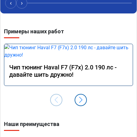
Читал что в Австралии при покупке этих 
‹
›
машин сразу делают чип тюнинг, чтобы не 
было провалов.

Завтра везу X7 на чип, Там по цифрам 
Примеры наших работ
результаты должны быть еще лучше)
Чип тюнинг Haval F7 (F7x) 2.0 190 лс -
давайте шить дружно!
Наши преимущества