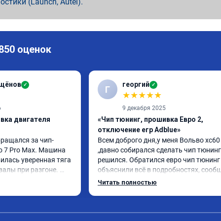
ностики (Launch, Autel).
 850 оценок
ащёнов
георгий
✓
✓
Г
★
★
★
★
★
6
9 декабря 2025
ивка двигателя
«Чип тюнинг, прошивка Евро 2,
отключение егр Adblue»
бращался за чип-
Всем доброго дня,у меня Вольво xc60 
o 7 Pro Max. Машина 
,давно собирался сделать чип тюнинг 
илась уверенная тяга 
решился. Обратился евро чип тюнинг 
валы при разгоне. 
объяснили всё в подробностях, сообщ
режиме даже немного 
сумму записали. Приехал в назначенн
Читать полностью
ли профессионально, с 
время 2.5 часа и готово, разница ощу
ацией. Рекомендую 
, я доволен ,спасибо! дали гарантию и 
ся.
сертификат ао11462 ,знают своё дело 
рекомендую 👍