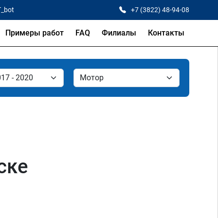
T_bot
+7 (3822) 48-94-08
Примеры работ
FAQ
Филиалы
Контакты
ске