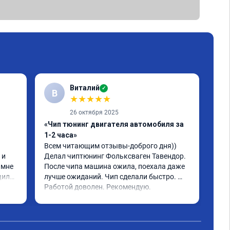
Виталий
✓
В
★
★
★
★
★
26 октября 2025
«Чип тюнинг двигателя автомобиля за
«Чи
1-2 часа»
2, 
Всем читающим отзывы-доброго дня)) 
Обр
и 
Делал чиптюнинг Фольксваген Тавендор. 
чип
мне 
После чипа машина ожила, поехала даже 
отк
или 
лучше ожиданий. Чип сделали быстро. 
стр
ое 
Работой доволен. Рекомендую.
полг
Чит
тима 
Все
Дог
обр
Пос