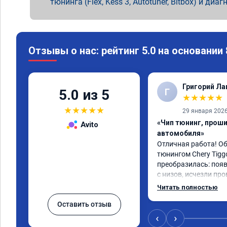
тюнинга (Flex, Kess 3, Autotuner, Bitbox) и диаг
Отзывы о нас: рейтинг 5.0 на основании
Григорий Л
Г
5.0 из 5
★
★
★
★
★
★
★
★
★
★
29 января 202
«Чип тюнинг, прош
Avito
автомобиля»
Отличная работа! О
тюнингом Chery Tigg
преобразилась: появ
с низов, исчезли про
Расход в спокойном 
Читать полностью
снизился. Все сдела
Оставить отзыв
подробной консульт
всем, кто сомневает
‹
›