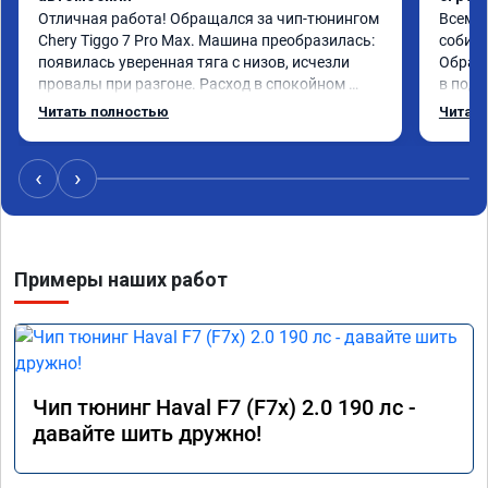
Отличная работа! Обращался за чип-тюнингом 
Всем д
Chery Tiggo 7 Pro Max. Машина преобразилась: 
собира
появилась уверенная тяга с низов, исчезли 
Обрати
провалы при разгоне. Расход в спокойном 
в подр
режиме даже немного снизился. Все сделали 
Приеха
Читать полностью
Читать
профессионально, с подробной консультацией. 
готово
Рекомендую всем, кто сомневается.
дали г
своё д
‹
›
Примеры наших работ
Чип тюнинг Haval F7 (F7x) 2.0 190 лс -
давайте шить дружно!