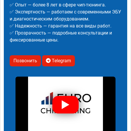
✅ Опыт — более 8 лет в сфере чип-тюнинга.
✅ Экспертность — работаем с современными ЭБУ
и диагностическим оборудованием.
✅ Надежность — гарантия на все виды работ.
✅ Прозрачность — подробные консультации и
фиксированные цены.
Позвонить
Telegram