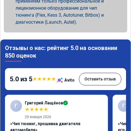
применяем только профессиональное и
лицензионное оборудование для чип
тюнинга (Flex, Kess 3, Autotuner, Bitbox) и
диагностики (Launch, Autel).
Отзывы о нас: рейтинг 5.0 на основании
850 оценок
5.0 из 5
★
★
★
★
★
Оставить отзыв
Avito
Григорий Лащёнов
✓
Г
Г
★
★
★
★
★
29 января 2026
«Чип тюнинг, прошивка двигателя
«Чип 
автомобиля»
егр Ad