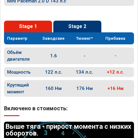
Mini Paceman 2.0 D 143 л.с
Stage 1
Stage 2
Параметр
Заводские
Тюнинг*
Прибавка
Объём
1.6
-
-
двигателя
Мощность
122 л.с.
134 л.с.
+12 л.с.
Крутящий
160 Нм
176 Нм
+16 Нм
момент
Включено в стоимость:
Выше тяга - прирост момента с низких
оборотов.