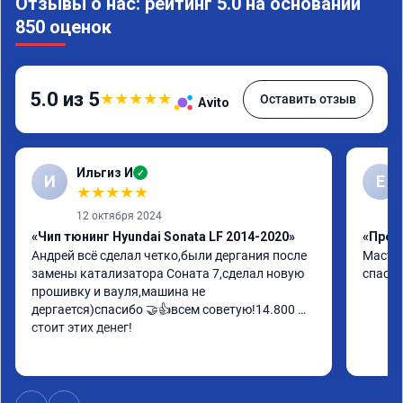
Отзывы о нас: рейтинг 5.0 на основании
850 оценок
5.0 из 5
★
★
★
★
★
Оставить отзыв
Avito
Ильгиз И
✓
И
Е
★
★
★
★
★
12 октября 2024
«Чип тюнинг Hyundai Sonata LF 2014-2020»
«Проши
Андрей всё сделал четко,были дергания после 
Мастер
замены катализатора Соната 7,сделал новую 
спасиб
прошивку и вауля,машина не 
дергается)спасибо 🤝👍всем советую!14.800 
стоит этих денег!