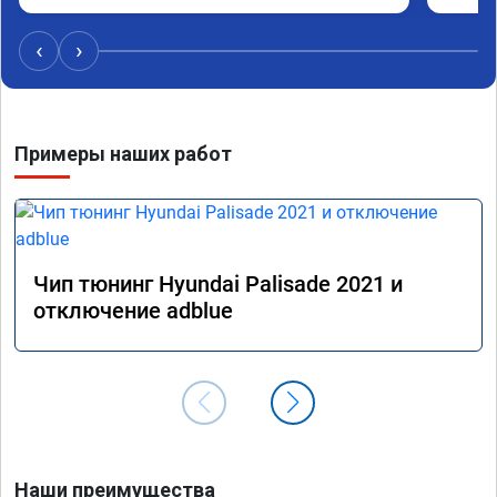
Обрати
систем
‹
›
Хороши
догова
гарант
стала 
Примеры наших работ
не меш
маневр
В обще
пути!
Чип тюнинг Hyundai Palisade 2021 и
отключение adblue
Наши преимущества