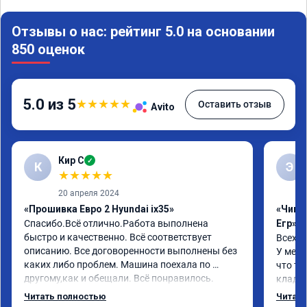
Отзывы о нас: рейтинг 5.0 на основании
850 оценок
5.0 из 5
★
★
★
★
★
Оставить отзыв
Avito
Кир С
✓
К
Э
★
★
★
★
★
20 апреля 2024
«Прошивка Евро 2 Hyundai ix35»
«Чип 
Спасибо.Всё отлично.Работа выполнена 
Егр»
быстро и качественно. Всё соответствует 
Всех п
описанию. Все договоренности выполнены без 
У меня
каких либо проблем. Машина поехала по 
что та
другому,как и обещали. Всё понравилось. 
кладез
Рекомендую данную компанию.
и ЕГР 
Читать полностью
Читать
катали