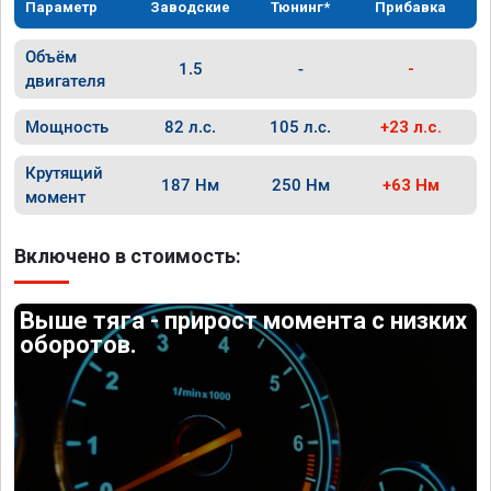
Параметр
Заводские
Тюнинг*
Прибавка
Объём
1.5
-
-
двигателя
Мощность
82 л.с.
105 л.с.
+23 л.с.
Крутящий
187 Нм
250 Нм
+63 Нм
момент
Включено в стоимость:
Выше тяга - прирост момента с низких
оборотов.