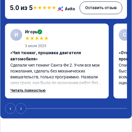
5.0 из 5
★
★
★
★
★
Оставить отзыв
Avito
Игорь
✓
И
С
★
★
★
★
★
3 июля 2025
«Чип тюнинг, прошивка двигателя
«Отклю
автомобиля»
проши
Сделали чип тюнинг Санта Фе 2. Учли все мои 
Спасиб
пожелания, сделать без механических 
быстро
вмешательств, только программно. Назвали 
всем р
цену сразу, она была по окончании работ без 
оценку
изменений. Александр профи своего дела, 
Читать полностью
спокойно ответил на все мои вопросы и 
качественно сделал работу. Спасибо большое 
и процветания сервису!!!
‹
›