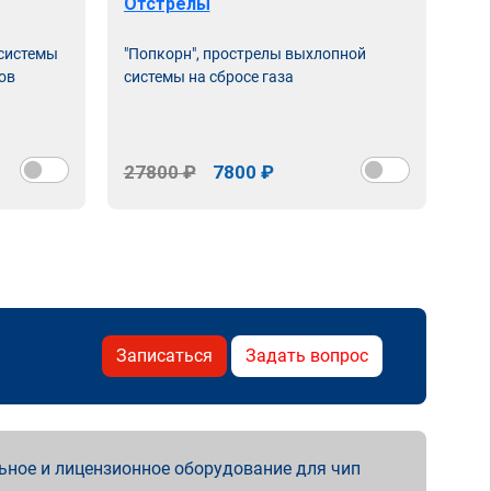
Отстрелы
Чи
 системы
"Попкорн", прострелы выхлопной
Про
ов
системы на сбросе газа
нас
сня
27800 ₽
7800 ₽
15
Записаться
Задать вопрос
ьное и лицензионное оборудование для чип