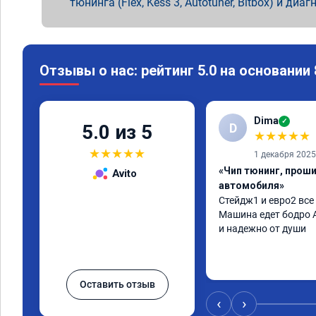
тюнинга (Flex, Kess 3, Autotuner, Bitbox) и диаг
Отзывы о нас: рейтинг 5.0 на основании
Dima
✓
D
5.0 из 5
★
★
★
★
★
★
★
★
★
★
1 декабря 2025
«Чип тюнинг, прош
Avito
автомобиля»
Стейдж1 и евро2 все
Машина едет бодро А
и надежно от души
Оставить отзыв
‹
›