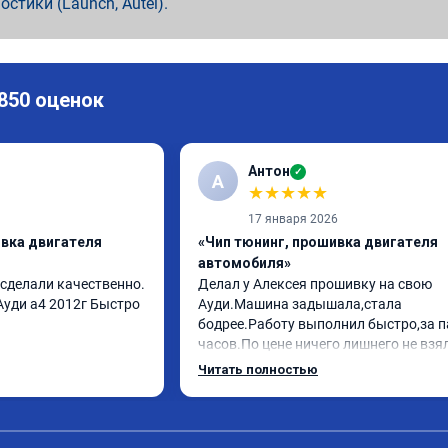
ностики (Launch, Autel).
 850 оценок
Антон
✓
А
★
★
★
★
★
17 января 2026
ивка двигателя
«Чип тюнинг, прошивка двигателя
автомобиля»
 сделали качественно. 
Делал у Алексея прошивку на свою 
уди а4 2012г Быстро 
Ауди.Машина задышала,стала 
бодрее.Работу выполнил быстро,за па
часов.По цене ничего лишнего не взял
как договаривались заранее.После 
Читать полностью
работы возникали вопросы,всегда 
консультировал и был на связи.Тепер
знаю,куда ехать в случае поломки 
авто.Однозначно рекомендую Алексе