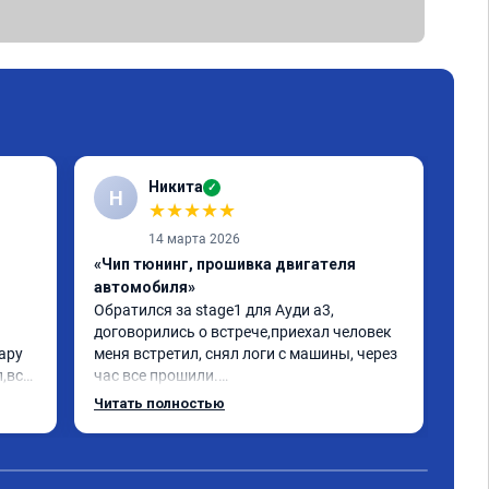
Никита
✓
Н
Е
★
★
★
★
★
14 марта 2026
«Чип тюнинг, прошивка двигателя
«Чи
автомобиля»
отк
Обратился за stage1 для Ауди а3, 
Дел
договорились о встрече,приехал человек 
Пиш
ру 
меня встретил, снял логи с машины, через 
нор
,всё 
час все прошили.

дел
Арман спасибо тебе огромное, машинка по 
Читать полностью
летела а не поехала! Как писал ранее в 
ь 
личку Арману смерть с косой догнать не 
может 🤣машина едет не в себя, еще раз 
я 
спасибо вам!!!!!!!