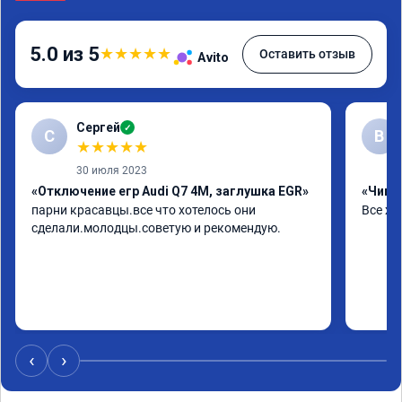
5.0 из 5
★
★
★
★
★
Оставить отзыв
Avito
Сергей
✓
С
В
★
★
★
★
★
30 июля 2023
«Отключение егр Audi Q7 4M, заглушка EGR»
«Чип т
парни красавцы.все что хотелось они 
Все хо
сделали.молодцы.советую и рекомендую.
‹
›