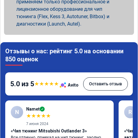
применяем только профессиональное и
лицензионное оборудование для чип
тюнинга (Flex, Kess 3, Autotuner, Bitbox) и
диагностики (Launch, Autel).
Отзывы о нас: рейтинг 5.0 на основании
850 оценок
5.0 из 5
★
★
★
★
★
Оставить отзыв
Avito
Namet
✓
N
R
★
★
★
★
★
7 июня 2024
«Чип тюнинг Mitsubishi Outlander 3»
«Чип 
Все отлично ,приехал на чип тюнинг , заодно 
автом