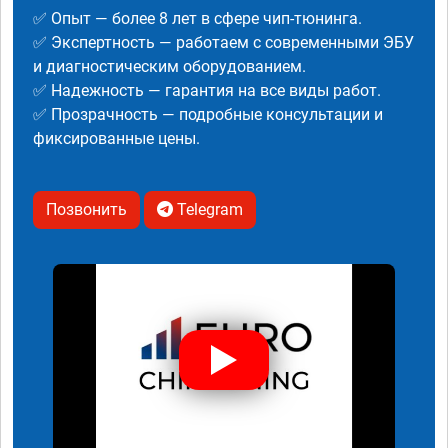
✅ Опыт — более 8 лет в сфере чип-тюнинга.
✅ Экспертность — работаем с современными ЭБУ
и диагностическим оборудованием.
✅ Надежность — гарантия на все виды работ.
✅ Прозрачность — подробные консультации и
фиксированные цены.
Позвонить
Telegram