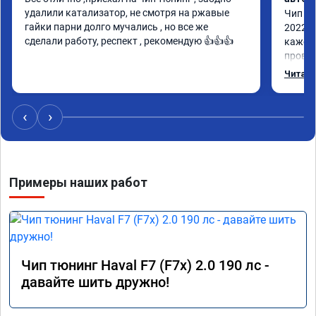
удалили катализатор, не смотря на ржавые 
Чип тю
гайки парни долго мучались , но все же 
2022 п
сделали работу, респект , рекомендую 👍👍👍
кажетс
провал
остало
Читать
Номер 
‹
›
Примеры наших работ
Чип тюнинг Haval F7 (F7x) 2.0 190 лс -
давайте шить дружно!