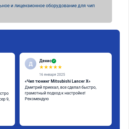
ьное и лицензионное оборудование для чип
Денис
✓
Д
★
★
★
★
★
16 января 2025
«Чип тюнинг Mitsubishi Lancer X»
«Пр
Дмитрий приехал, все сделал быстро, 
Обр
грамотный подход к настройке! 
уда
стро 
Рекомендую
зан
ер 9, 
оши