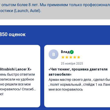
 опытом более 8 лет. Мы применяем только профессионал
ностики (Launch, Autel).
 850 оценок
Влад
✓
В
★
★
★
★
★
25 ноября 2025
tsubishi Lancer X»
«Чип тюнинг, прошивка двигателя
ень быстро ответили 
автомобиля»
записали на удобное 
Арман мастер своего дела , сделал бы
но решили все мои 
, полет нормальный , стейдж 1 на Ланс
понравилось! Спасибо 
мне все понравилось
ю!