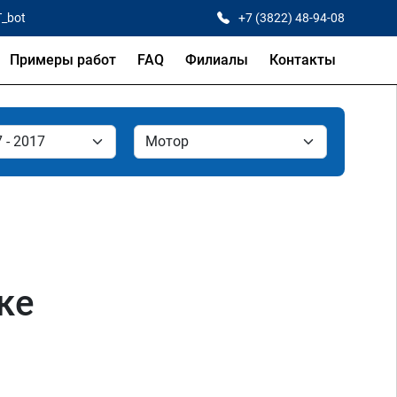
T_bot
+7 (3822) 48-94-08
Примеры работ
FAQ
Филиалы
Контакты
ке