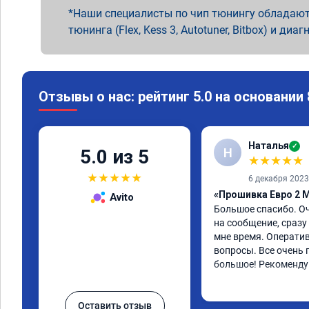
Наши специалисты по чип тюнингу обладают
тюнинга (Flex, Kess 3, Autotuner, Bitbox) и диаг
Отзывы о нас: рейтинг 5.0 на основании
Наталья
✓
Н
5.0 из 5
★
★
★
★
★
★
★
★
★
★
6 декабря 2023
«Прошивка Евро 2 Mi
Avito
Большое спасибо. Оч
на сообщение, сразу 
мне время. Оператив
вопросы. Все очень 
большое! Рекоменду
Оставить отзыв