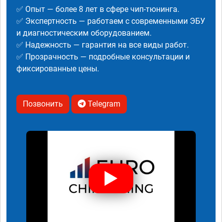
✅ Опыт — более 8 лет в сфере чип-тюнинга.
✅ Экспертность — работаем с современными ЭБУ
и диагностическим оборудованием.
✅ Надежность — гарантия на все виды работ.
✅ Прозрачность — подробные консультации и
фиксированные цены.
Позвонить
Telegram