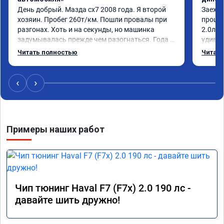
День добрый. Мазда сх7 2008 года. Я второй 
Заехал
хозяин. Пробег 260т/км. Пошли провалы при 
прошит
разгонах. Хоть и на секунды, но машинка 
2.0л. 
задумывалась прежде чем разогнаться. Года 4 
удивлё
назад удалял катализаторы без 
стала 
Читать полностью
Читать
перепрошивок. Никаких ошибок не было. Но 
стал п
пообщавшись с людьми, решил всё таки 
общем 
сделать перепрошивку. Увидел в авито ваше 
Если в
‹
›
объявление и решил обратиться к вам за 
своевр
помощью. Ребята приветливые, сразу взяли в 
нанесё
работу. Знают своё дело. По времени 1,5 часа 
длилась процедура. Цена конечно отличается 
Примеры наших работ
от заявленной. Но результатом я доволен. 
Машинка не едет, а летит прям. Парням 
благодарность!!!!
Чип тюнинг Haval F7 (F7x) 2.0 190 лс -
давайте шить дружно!