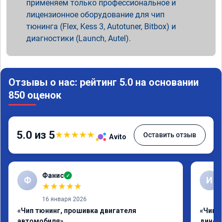
применяем только профессиональное и
лицензионное оборудование для чип
тюнинга (Flex, Kess 3, Autotuner, Bitbox) и
диагностики (Launch, Autel).
Отзывы о нас: рейтинг 5.0 на основании
850 оценок
5.0 из 5
★
★
★
★
★
Оставить отзыв
Avito
Фанис
✓
Ф
И
★
★
★
★
★
16 января 2026
«Чип тюнинг, прошивка двигателя
«Чип т
автомобиля»
динос