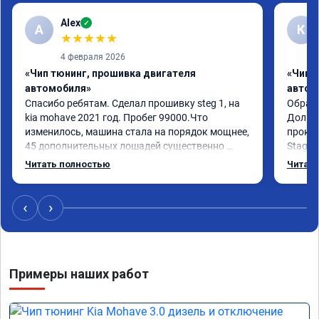
Alex
✓
A
К
★
★
★
★
★
4 февраля 2026
«Чип тюнинг, прошивка двигателя
«Чип 
автомобиля»
автом
Спасибо ребятам. Сделал прошивку steg 1, на 
Обрати
kia mohave 2021 год. Пробег 99000.Что 
Долго 
изменилось, машина стала на порядок мощнее, 
прокон
45 дополнительных лошадей существенно 
Stage 
чувствуется и соответственно крутящего 
с сохр
Читать полностью
Читать
момента. Значительно упал расход, был в 
Машина
среднем 15 город, уже три дня катаюсь, держит 
получи
12-12.5. Коробка перестала подпинывать при 
прибав
‹
›
наборе скорости. Педаль газа более 
обгоны
отзывчевее. В целом, я очень доволен.!
понра
прошив
похоже
Примеры наших работ
прошив
эконом
сэконо
давать