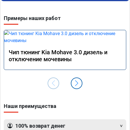
отзывчевее. В целом, я очень доволен.!
понра
прошив
похоже
Примеры наших работ
прошив
эконом
сэконо
давать
прошив
Рекоме
Чип тюнинг Kia Mohave 3.0 дизель и
А0110
отключение мочевины
Наши преимущества
100% возврат денег