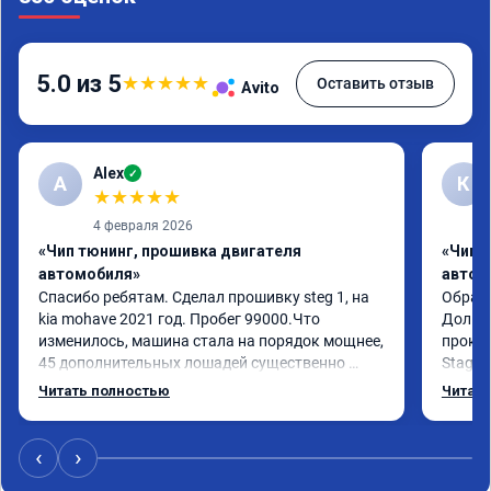
5.0 из 5
★
★
★
★
★
Оставить отзыв
Avito
Alex
✓
A
К
★
★
★
★
★
4 февраля 2026
«Чип тюнинг, прошивка двигателя
«Чип 
автомобиля»
автом
Спасибо ребятам. Сделал прошивку steg 1, на 
Обрати
kia mohave 2021 год. Пробег 99000.Что 
Долго 
изменилось, машина стала на порядок мощнее, 
прокон
45 дополнительных лошадей существенно 
Stage 
чувствуется и соответственно крутящего 
с сохр
Читать полностью
Читать
момента. Значительно упал расход, был в 
Машина
среднем 15 город, уже три дня катаюсь, держит 
получи
12-12.5. Коробка перестала подпинывать при 
прибав
‹
›
наборе скорости. Педаль газа более 
обгоны