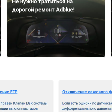
Не нужно тратиться на
дорогой ремонт Adblue!
ение ЕГР
Отключение сажевого ф
справен Клапан EGR системы
Если есть ошибки по датчика
яции выхлопных газов
дифференциального давления