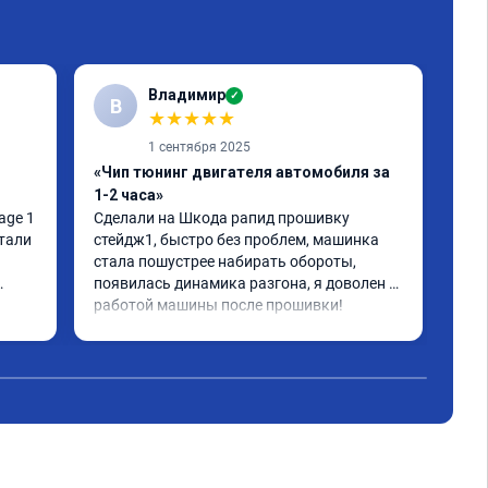
Владимир
✓
В
★
★
★
★
★
1 сентября 2025
«Чип тюнинг двигателя автомобиля за
«Чи
1-2 часа»
Сде
тюн
ge 1 
Сделали на Шкода рапид прошивку 
отл
тали 
стейдж1, быстро без проблем, машинка 
все
стала пошустрее набирать обороты, 
дей
появилась динамика разгона, я доволен 
что
работой машины после прошивки!
Чит
бол
вед
акс
реа
уск
дви
авт
ноя