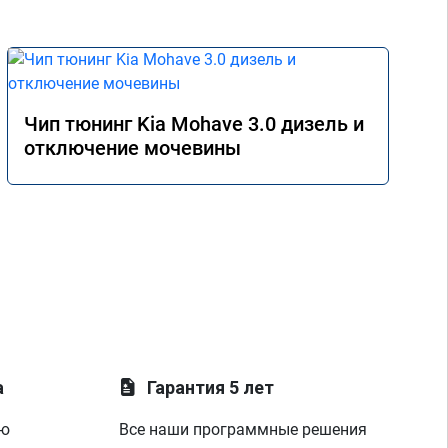
Рас
сме
уве
вып
Чип тюнинг Kia Mohave 3.0 дизель и
отключение мочевины
а
Гарантия 5 лет
ую
Все наши программные решения