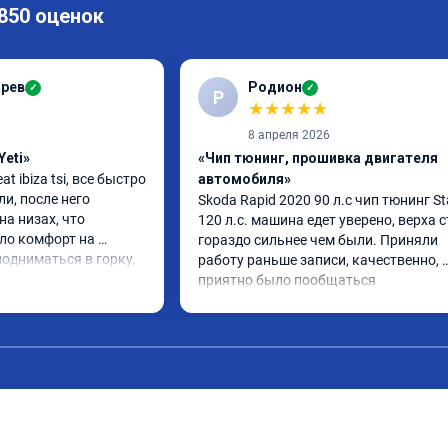
 850 оценок
арев
Родион
✓
✓
Р
★
★
★
★
★
8 апреля 2026
Yeti»
«Чип тюнинг, прошивка двигателя
 ibiza tsi, все быстро 
автомобиля»
и, после него 
Skoda Rapid 2020 90 л.с чип тюнинг Sta
а низах, что 
120 л.с. машина едет уверено, верха с
ло комфорт на 
гораздо сильнее чем были. Приняли 
одниматься в горку, 
работу раньше записи, качественно, 
тоит своих денег.
приятно было пообщаться