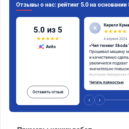
Отзывы о нас: рейтинг 5.0 на основании
Кирилл Кум
К
5.0 из 5
★
★
★
★
★
★
★
★
★
★
4 апреля 2024
«Чип тюнинг Skoda 
Avito
Прошивал машину seat
и качественно сделал
увеличился подхват н
значительно повыси
высоких передачах п
услуга однозначно с
Читать полностью
Оставить отзыв
‹
›