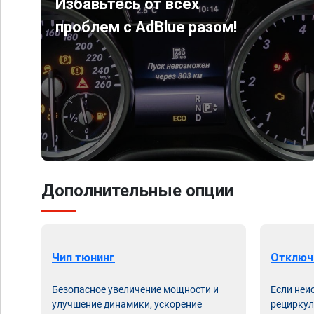
Избавьтесь от всех
проблем с AdBlue разом!
Дополнительные опции
Чип тюнинг
Отключ
Безопасное увеличение мощности и
Если неи
улучшение динамики, ускорение
рециркул