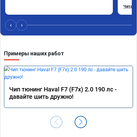
профе
Читать
‹
›
Примеры наших работ
Чип тюнинг Haval F7 (F7x) 2.0 190 лс -
давайте шить дружно!