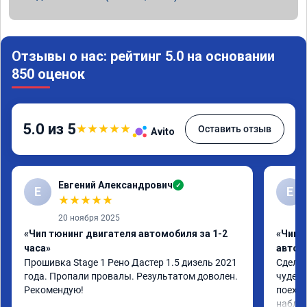
Отзывы о нас: рейтинг 5.0 на основании
850 оценок
5.0 из 5
★
★
★
★
★
Оставить отзыв
Avito
Евгений Александрович
✓
Е
Е
★
★
★
★
★
20 ноября 2025
«Чип тюнинг двигателя автомобиля за 1-2
«Чип 
часа»
автом
Прошивка Stage 1 Рено Дастер 1.5 дизель 2021 
Сделал
года. Пропали провалы. Результатом доволен. 
чудес,
Рекомендую!
поехал
наблюд