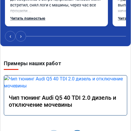
встретил, снял логи с машины, через час все 
выполн
прошили.

ничего
Арман спасибо тебе огромное, машинка по 
догова
Читать полностью
Читать
летела а не поехала! Как писал ранее в личку 
возник
Арману смерть с косой догнать не может 🤣
был на
машина едет не в себя, еще раз спасибо 
поломк
‹
›
вам!!!!!!!
Алексе
Примеры наших работ
Чип тюнинг Audi Q5 40 TDI 2.0 дизель и
отключение мочевины