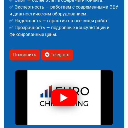
✅ Опыт — более 8 лет в сфере чип-тюнинга.
✅ Экспертность — работаем с современными ЭБУ
и диагностическим оборудованием.
✅ Надежность — гарантия на все виды работ.
✅ Прозрачность — подробные консультации и
фиксированные цены.
Позвонить
Telegram