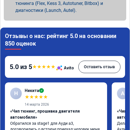
тюнинга (Flex, Kess 3, Autotuner, Bitbox) и
диагностики (Launch, Autel).
Отзывы о нас: рейтинг 5.0 на основании
850 оценок
5.0 из 5
★
★
★
★
★
Оставить отзыв
Avito
Никита
✓
Н
А
★
★
★
★
★
14 марта 2026
«Чип тюнинг, прошивка двигателя
«Чип 
автомобиля»
автом
Обратился за stage1 для Ауди а3, 
Делал 
договорились о встрече,приехал человек меня 
Ауди.М