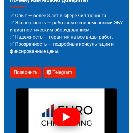
Почему нам можно доверять?
✅ Опыт — более 8 лет в сфере чип-тюнинга.
✅ Экспертность — работаем с современными ЭБУ
и диагностическим оборудованием.
✅ Надежность — гарантия на все виды работ.
✅ Прозрачность — подробные консультации и
фиксированные цены.
Позвонить
Telegram