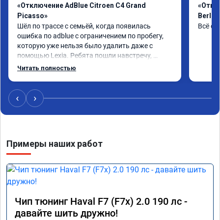
«Отключение AdBlue Citroen C4 Grand
«Откл
Picasso»
Berlin
Шёл по трассе с семьёй, когда появилась 
Всё сд
ошибка по adblue с ограничением по пробегу, 
которую уже нельзя было удалить даже с 
помощью Lexia. Ребята пошли навстречу, 
оперативно приняли и за час отшили как 
Читать полностью
adblue, так и eolys. Отпуск не был сорван ))
‹
›
Примеры наших работ
Чип тюнинг Haval F7 (F7x) 2.0 190 лс -
давайте шить дружно!