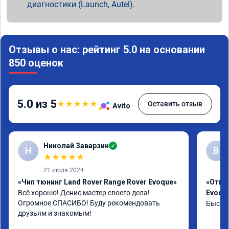
диагностики (Launch, Autel).
Отзывы о нас: рейтинг 5.0 на основании
850 оценок
5.0 из 5
★
★
★
★
★
Оставить отзыв
Avito
Николай Заварзин
✓
Н
В
★
★
★
★
★
21 июля 2024
«Чип тюнинг Land Rover Range Rover Evoque»
«Отклю
Всё хорошо! Денис мастер своего дела! 
Evoqu
Огромное СПАСИБО! Буду рекомендовать 
Быстро
друзьям и знакомым!