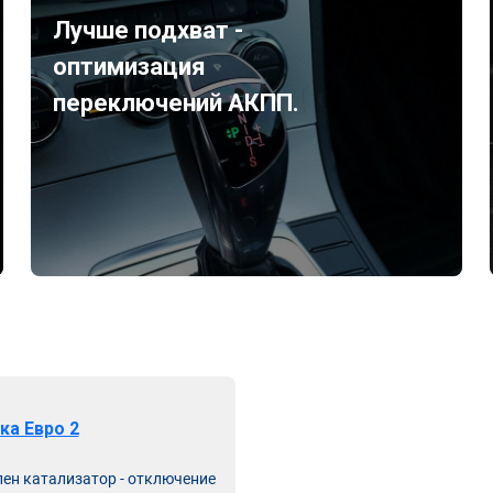
Лучше подхват -
оптимизация
переключений АКПП.
ка Евро 2
лен катализатор - отключение