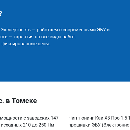
?
✅ Экспертность — работаем с современными ЭБУ и
ть — гарантия на все виды работ.
и фиксированные цены.
.с. в Томске
е мощности с заводских 147
Чип тюнинг Каи Х3 Про 1.5
с исходных 210 до 250 Нм
прошивки ЭБУ (Электронног