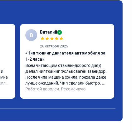
Виталий
✓
В
★
★
★
★
★
26 октября 2025
«Чип тюнинг двигателя автомобиля за
«Чи
1-2 часа»
2, 
Всем читающим отзывы-доброго дня)) 
Обр
и 
Делал чиптюнинг Фольксваген Тавендор. 
чип
мне 
После чипа машина ожила, поехала даже 
отк
или 
лучше ожиданий. Чип сделали быстро. 
стр
ое 
Работой доволен. Рекомендую.
полг
Чит
тима 
Все
Дог
обр
Пос
не 
Реш
рек