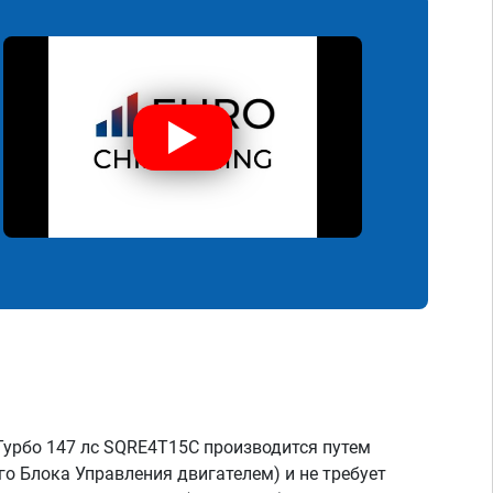
 Турбо 147 лс SQRE4T15C производится путем
о Блока Управления двигателем) и не требует