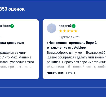
 850 оценок
ащёнов
георгий
✓
✓
Г
★
★
★
★
★
6
9 декабря 2025
ивка двигателя
«Чип тюнинг, прошивка Евро 2,
отключение егр Adblue»
бращался за чип-
Всем доброго дня,у меня Вольво xc60 
o 7 Pro Max. Машина 
,давно собирался сделать чип тюнинг 
илась уверенная тяга 
решился. Обратился евро чип тюнинг 
валы при разгоне. 
объяснили всё в подробностях, сообщ
режиме даже немного 
сумму записали. Приехал в назначенн
Читать полностью
ли профессионально, с 
время 2.5 часа и готово, разница ощу
ацией. Рекомендую 
, я доволен ,спасибо! дали гарантию и 
ся.
сертификат ао11462 ,знают своё дело 
рекомендую 👍