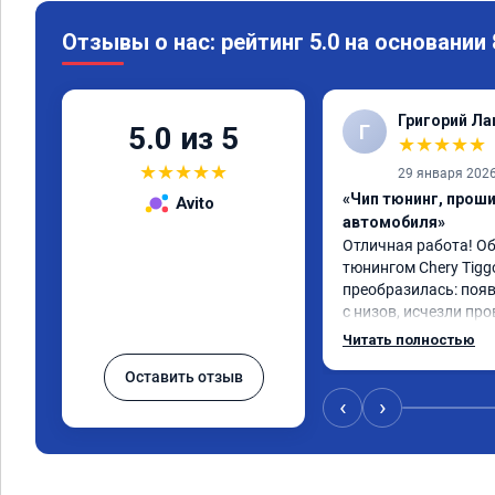
Отзывы о нас: рейтинг 5.0 на основании
Григорий Л
Г
5.0 из 5
★
★
★
★
★
★
★
★
★
★
29 января 202
«Чип тюнинг, прош
Avito
автомобиля»
Отличная работа! О
тюнингом Chery Tigg
преобразилась: появ
с низов, исчезли про
Расход в спокойном 
Читать полностью
снизился. Все сдела
Оставить отзыв
подробной консульт
всем, кто сомневает
‹
›