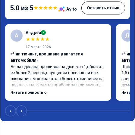
5.0 из 5
★
★
★
★
★
Оставить отзыв
Avito
Андрей
✓
А
Д
★
★
★
★
★
17 марта 2026
«Чип тюнинг, прошивка двигателя
«Чип 
автомобиля»
автом
Была сделана прошивка на джетур т1,обкатал 
Шикарн
ее более 2 недель,ощущения превзошли все 
1,5 на
ожидания, машина стала более отзывчивее на 
завода
педаль газа, заметно прибавила в динамике, 
думает
по расходу топлива не чего не поменялось, 
ребята
Читать полностью
Читать
работа проведена быстро, аккуратно,прислали 
Честно
номер сертификата, результатом доволен, 
круто,
рекомендую данных ребят.
200лс!
‹
›
ресурс
Плюс Г
планше
прилож