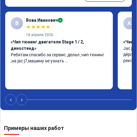
Вова Иванович
✓
В
А
★
★
★
★
★
18 апреля 2026
«Чип тюнинг двигателя Stage 1 / 2,
«Чип 
диностенд»
Jac j7
дёргат
Ребятам спасибо за сервис ,делал ,чип тюнинг 
рекоме
,на jac j7,машину не узнать ..
‹
›
Примеры наших работ