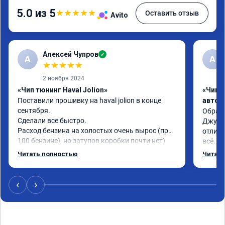
5.0 из 5
★
★
★
★
★
Оставить отзыв
Avito
Алексей Чупров
✓
А
А
★
★
★
★
★
2 ноября 2024
«Чип тюнинг Haval Jolion»
«Чип 
Поставили прошивку на haval jolion в конце 
автом
сентября.

Обраща
Сделали все быстро.

Джулио
Расход бензина на холостых очень вырос (при 
отличн
100 бензине), но затупов коробки почти нет)

всё, ч
Очень приятно ездить на эко режиме, а на 
назнач
Читать полностью
Читать
спорте вообще пушка
быстре
хороши
Опреде
‹
›