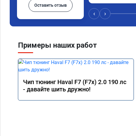
Оставить отзыв
гарантию, выдали се
Педаль газа стала от
‹
›
давишь как раньше а 
Разгон, обгон ощутим
этих плюсах расход 9
Поставил в спорт реж
второй скорости при
Примеры наших работ
прозрел, раньше было
стало легче дышать.

Мастерскую рекомен
понимают что делают
определённые плюсы
Чип тюнинг Haval F7 (F7x) 2.0 190 лс
- давайте шить дружно!