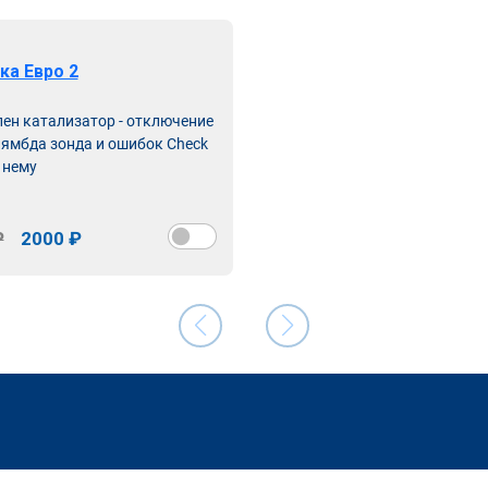
ка Евро 2
лен катализатор - отключение
лямбда зонда и ошибок Check
 нему
₽
2000 ₽