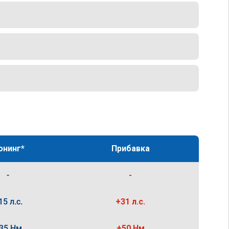
юнинг*
Прибавка
-
-
15 л.с.
+31 л.с.
35 Нм
+50 Нм