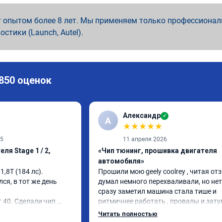
 опытом более 8 лет. Мы применяем только профессионал
ностики (Launch, Autel).
 850 оценок
Александр
✓
А
★
★
★
★
★
25
11 апреля 2026
ля Stage 1 / 2,
«Чип тюнинг, прошивка двигателя
автомобиля»
,8T (184 лс). 
Прошили мою geely coolrey , читая от
ся, в тот же день 
думал немного перехваливали, но нет 
сразу заметил машина стала тише и 
 40. Сделали чип 
ритмичнее работать , провалы и зату
ыло негде , но 
стали почти не заметны , а динамика 
Читать полностью
м, и 31лс. Дали 
возросла ощутимо , на обычном режи