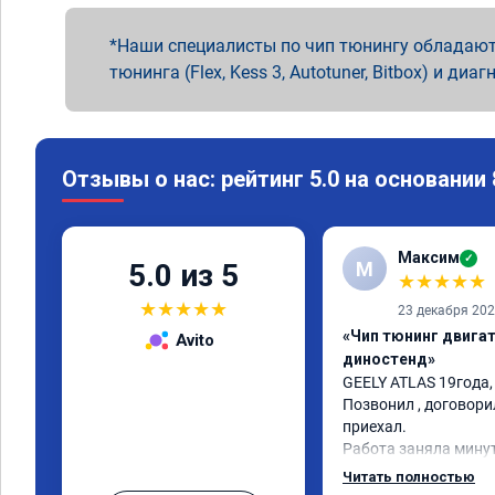
Наши специалисты по чип тюнингу обладают
тюнинга (Flex, Kess 3, Autotuner, Bitbox) и диаг
Отзывы о нас: рейтинг 5.0 на основании
Максим
✓
М
5.0 из 5
★
★
★
★
★
★
★
★
★
★
23 декабря 20
«Чип тюнинг двигате
Avito
диностенд»
GEELY ATLAS 19года, 1
Позвонил , договорил
приехал.

Работа заняла минут
STAGE 1. Проверить б
Читать полностью
обещали прирост 50н