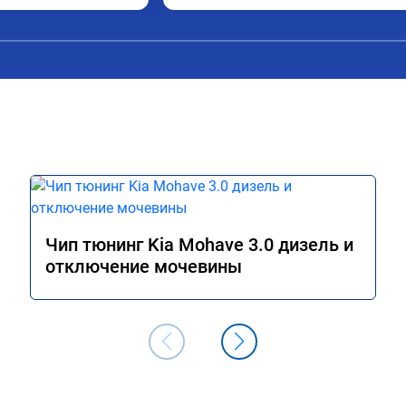
ртификат.

стала ехать шустрее, чем на спорте до 
зывчивее, на старте 
прошивки, в общем рекомендую , я оч
едет уже бодрее. 
доволен прошивкой 👍
о увереннее. И при 
5го немного упал. 
им, на ходу со 
давил газ и немного 
 не так , машине 
дую, ребята видимо 
, и чип тюнинг даёт 
 !
Чип тюнинг Kia Mohave 3.0 дизель и
отключение мочевины