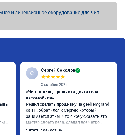
ьное и лицензионное оборудование для чип
Сергей Соколов
✓
С
Г
★
★
★
★
★
3 октября 2025
«Чип тюнинг, прошивка двигателя
«Чи
автомобиля»
авт
зывы 
Решил сделать прошивку на geeli emgrand 
Отл
ss 11 , обратился к Сергею который 
тюн
занимается этим , что я хочу сказать это 
пре
пы 
мастер своего дела, сделал всё чётко , 
с н
машину не узнать , рекомендую мастера
Рас
Читать полностью
Чит
ме 
сни