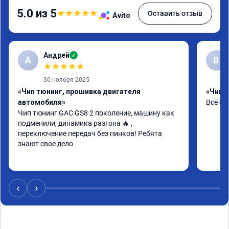
5.0 из 5
★
★
★
★
★
Оставить отзыв
Avito
Андрей
✓
А
В
★
★
★
★
★
30 ноября 2025
«Чип тюнинг, прошивка двигателя
«Чип т
автомобиля»
Все бы
Чип тюнинг GAC GS8 2 поколение, машину как 
подменили, динамика разгона 🔥 , 
переключение передач без пинков! Ребята 
знают свое дело
‹
›