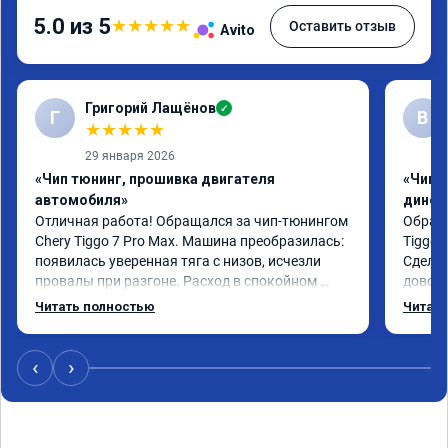
5.0 из 5
★
★
★
★
★
Оставить отзыв
Avito
Григорий Лащёнов
✓
Г
В
★
★
★
★
★
29 января 2026
«Чип тюнинг, прошивка двигателя
«Чип т
автомобиля»
динос
Отличная работа! Обращался за чип-тюнингом 
Обрати
Chery Tiggo 7 Pro Max. Машина преобразилась: 
Tiggo 
появилась уверенная тяга с низов, исчезли 
Сделал
провалы при разгоне. Расход в спокойном 
доволен
режиме даже немного снизился. Все сделали 
Автомо
Читать полностью
Читать
профессионально, с подробной консультацией. 
Спасиб
Рекомендую всем, кто сомневается.
‹
›