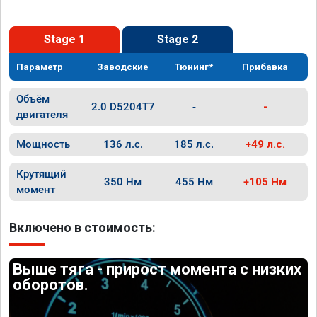
Stage 1
Stage 2
Параметр
Заводские
Тюнинг*
Прибавка
Объём
2.0 D5204T7
-
-
двигателя
Мощность
136 л.с.
185 л.с.
+49 л.с.
Крутящий
350 Нм
455 Нм
+105 Нм
момент
Включено в стоимость:
Выше тяга - прирост момента с низких
оборотов.