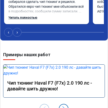
собирался сделать чип тюнинг и решился. 
xc60 2
Обратился евро чип тюнинг мне объяснили всё 
быстро
в подробностях, сообщили сумму записали. 
А01041
Приехал в назначенное время 2.5 часа и 
Читать полностью
готово, разница ощутима , я доволен ,спасибо! 
дали гарантию и сертификат ао11462 ,знают 
своё дело рекомендую 👍
‹
›
Примеры наших работ
Чип тюнинг Haval F7 (F7x) 2.0 190 лс -
давайте шить дружно!