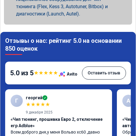
тюнинга (Flex, Kess 3, Autotuner, Bitbox) и
диагностики (Launch, Autel).
Отзывы о нас: рейтинг 5.0 на основании
850 оценок
5.0 из 5
★
★
★
★
★
Оставить отзыв
Avito
георгий
✓
Г
А
★
★
★
★
★
9 декабря 2025
«Чип тюнинг, прошивка Евро 2, отключение
«Чип 
егр Adblue»
автом
Всем доброго дня,у меня Вольво xc60 ,давно 
Обрати