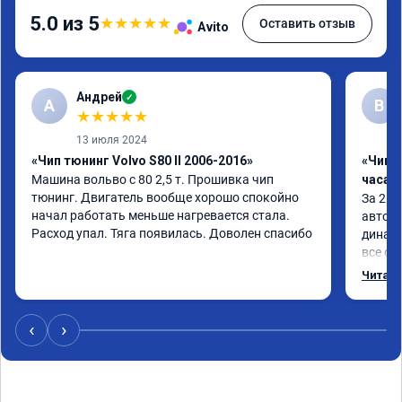
5.0 из 5
★
★
★
★
★
Оставить отзыв
Avito
Андрей
✓
А
В
★
★
★
★
★
13 июля 2024
«Чип тюнинг Volvo S80 II 2006-2016»
«Чип 
Машина вольво с 80 2,5 т. Прошивка чип 
часа»
тюнинг. Двигатель вообще хорошо спокойно 
За 2 ч
начал работать меньше нагревается стала. 
автомо
Расход упал. Тяга появилась. Доволен спасибо
динами
все об
- доро
Читать
коллег
‹
›