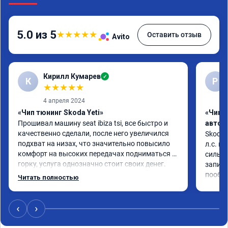
5.0 из 5
★
★
★
★
★
Оставить отзыв
Avito
Кирилл Кумарев
✓
К
Р
★
★
★
★
★
4 апреля 2024
«Чип тюнинг Skoda Yeti»
«Чип 
Прошивал машину seat ibiza tsi, все быстро и 
автом
качественно сделали, после него увеличился 
Skoda 
подхват на низах, что значительно повысило 
л.с. м
комфорт на высоких передачах подниматься в 
сильне
горку, услуга однозначно стоит своих денег.
записи
пообщ
Читать полностью
‹
›