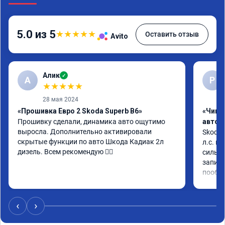
5.0 из 5
★
★
★
★
★
Оставить отзыв
Avito
Алик
✓
А
Р
★
★
★
★
★
28 мая 2024
«Прошивка Евро 2 Skoda Superb B6»
«Чип 
Прошивку сделали, динамика авто ощутимо 
автом
выросла. Дополнительно активировали 
Skoda 
скрытые функции по авто Шкода Кадиак 2л 
л.с. м
дизель. Всем рекомендую 👍🏼
сильне
записи
пообщ
‹
›